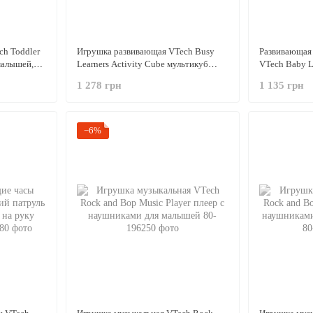
h Toddler
Игрушка развивающая VTech Busy
Развивающая
малышей,
Learners Activity Cube мультикуб
VTech Baby Li
сортер для малышей, Purple
Beads Коровк
1 278 грн
1 135 грн
−6%