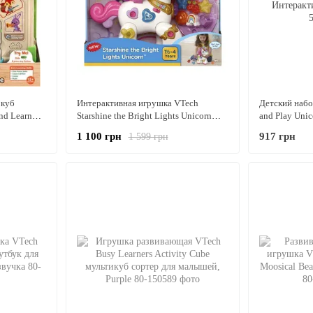
 куб
Интерактивная игрушка VTech
Детский набо
nd Learn
Starshine the Bright Lights Unicorn
and Play Uni
тер
Волшебный Единорог со звуками и
Единорог
1 100 грн
917 грн
1 599 грн
светом УЦЕНКА