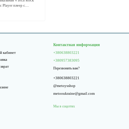
ыкальная VTech Rock
 Player плеер с
для малышей, Синий
Контактная информация
й кабинет
+380638803221
тавка
+380957383095
озврат
Перезвонить вам?
+380638803221
@metoysshop
азине
metooukraine@gmail.com
Мы в соцсетях