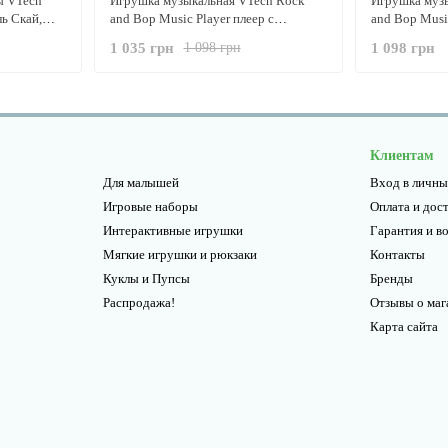
ы VTech
Игрушка музыкальная VTech Rock
Игрушка муз
ь Скай,
and Bop Music Player плеер с
and Bop Music
наушниками для малышей
наушниками 
1 035 грн
1 098 грн
1 098 грн
Клиентам
Для малышей
Вход в личны
Игровые наборы
Оплата и дос
Интерактивные игрушки
Гарантия и в
Мягкие игрушки и рюкзаки
Контакты
Куклы и Пупсы
Бренды
Распродажа!
Отзывы о маг
Карта сайта