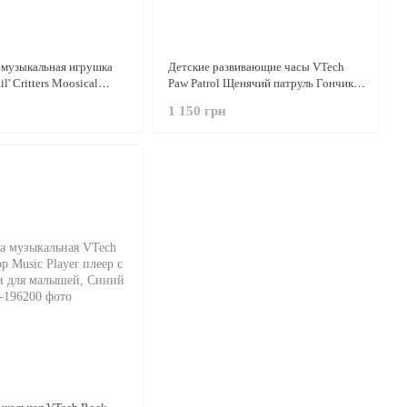
 музыкальная игрушка
Детские развивающие часы VTech
l' Critters Moosical
Paw Patrol Щенячий патруль Гончик,
а, 30+ звуков
интерактивные, на руку
1 150 грн
Англоязычные