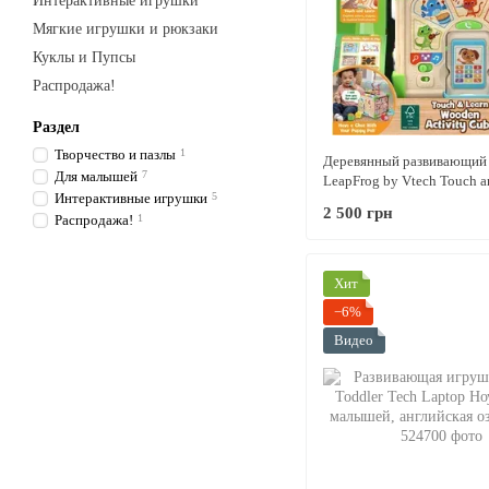
Интерактивные игрушки
Мягкие игрушки и рюкзаки
Куклы и Пупсы
Распродажа!
Раздел
Творчество и пазлы
1
Деревянный развивающий
Для малышей
7
LeapFrog by Vtech Touch a
Интерактивные игрушки
5
Wooden Activity Cube сор
2 500 грн
Монтессори
Распродажа!
1
Хит
−6%
Видео