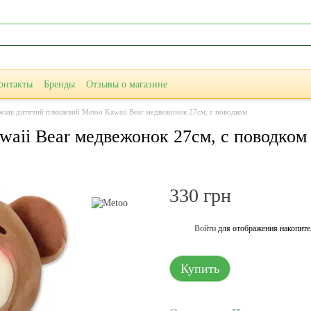
онтакты
Бренды
Отзывы о магазине
кзак дитячий плюшевий Metoo Kawaii Bear медвежонок 27см, с поводком
aii Bear медвежонок 27см, с поводком
330 грн
Войти
для отображения накопите
%
Купить