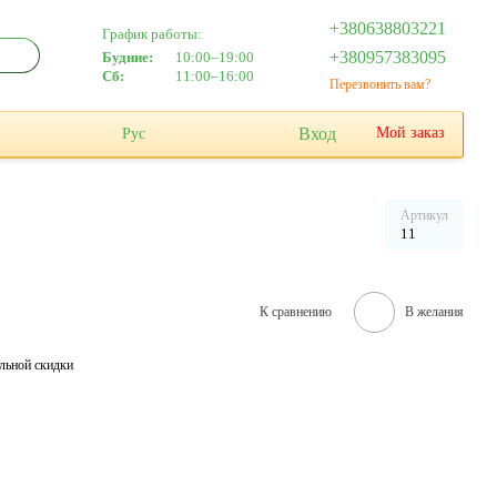
+380638803221
График работы:
+380957383095
Будние:
10:00–19:00
Сб:
11:00–16:00
Перезвонить вам?
Вход
Мой заказ
Рус
Артикул
11
К сравнению
В желания
льной скидки