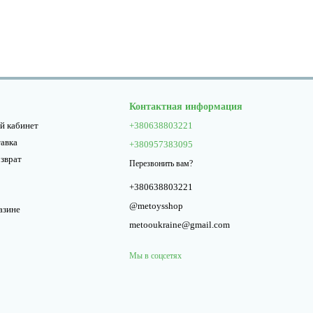
Контактная информация
й кабинет
+380638803221
тавка
+380957383095
озврат
Перезвонить вам?
+380638803221
@metoysshop
азине
metooukraine@gmail.com
Мы в соцсетях