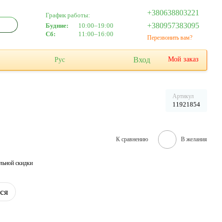
+380638803221
График работы:
+380957383095
Будние:
10:00–19:00
Сб:
11:00–16:00
Перезвонить вам?
Вход
Мой заказ
Рус
Артикул
11921854
К сравнению
В желания
льной скидки
ся