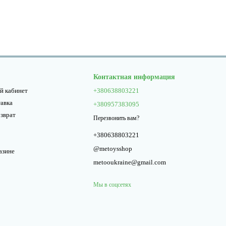
Контактная информация
й кабинет
+380638803221
тавка
+380957383095
озврат
Перезвонить вам?
+380638803221
@metoysshop
азине
metooukraine@gmail.com
Мы в соцсетях