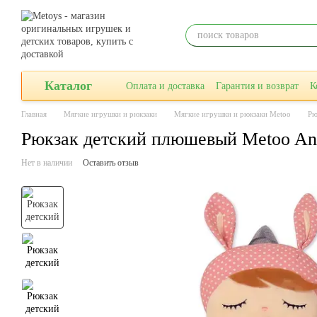
Перейти к основному контенту
Каталог
Оплата и доставка
Гарантия и возврат
К
Главная
Мягкие игрушки и рюкзаки
Мягкие игрушки и рюкзаки Metoo
Рю
Рюкзак детский плюшевый Metoo An
Нет в наличии
Оставить отзыв