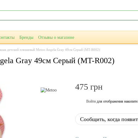
онтакты
Бренды
Отзывы о магазине
кзак детский плюшевый Metoo Angela Gray 49см Серый (MT-R002)
gela Gray 49см Серый (MT-R002)
475 грн
Войти
для отображения накопите
%
Сообщить, когда появит