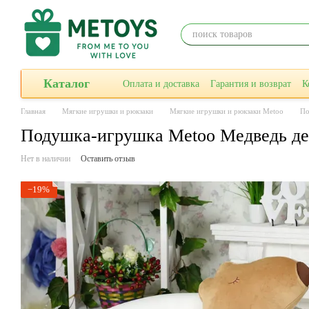
Перейти к основному контенту
Каталог
Оплата и доставка
Гарантия и возврат
К
Главная
Мягкие игрушки и рюкзаки
Мягкие игрушки и рюкзаки Metoo
По
Подушка-игрушка Metoo Медведь де
Нет в наличии
Оставить отзыв
−19%