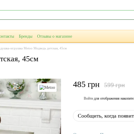
онтакты
Бренды
Отзывы о магазине
душка-игрушка Metoo Медведь детская, 45см
тская, 45см
485 грн
599 грн
Войти
для отображения накопите
%
Сообщить, когда появит