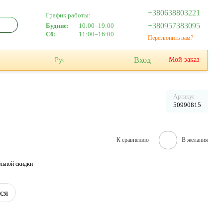
+380638803221
График работы:
+380957383095
Будние:
10:00–19:00
Сб:
11:00–16:00
Перезвонить вам?
Вход
Мой заказ
Рус
Артикул
50990815
К сравнению
В желания
льной скидки
ся