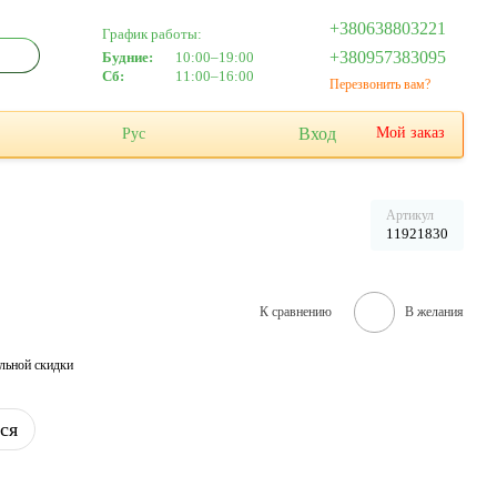
+380638803221
График работы:
+380957383095
Будние:
10:00–19:00
Сб:
11:00–16:00
Перезвонить вам?
Вход
Мой заказ
Рус
Артикул
11921830
К сравнению
В желания
льной скидки
ся