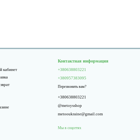
Контактная информация
й кабинет
+380638803221
тавка
+380957383095
озврат
Перезвонить вам?
+380638803221
@metoysshop
азине
metooukraine@gmail.com
Мы в соцсетях