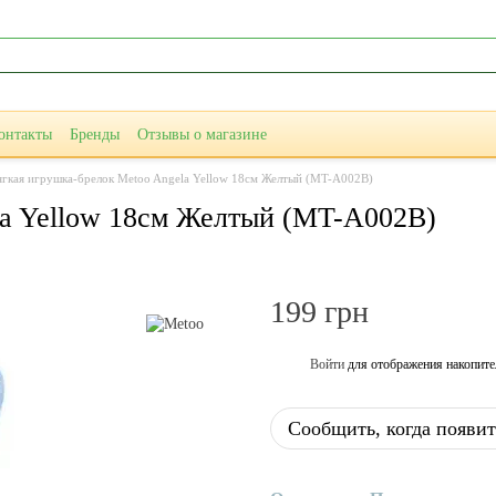
онтакты
Бренды
Отзывы о магазине
гкая игрушка-брелок Metoo Angela Yellow 18см Желтый (MT-A002B)
la Yellow 18см Желтый (MT-A002B)
199 грн
Войти
для отображения накопите
%
Сообщить, когда появит