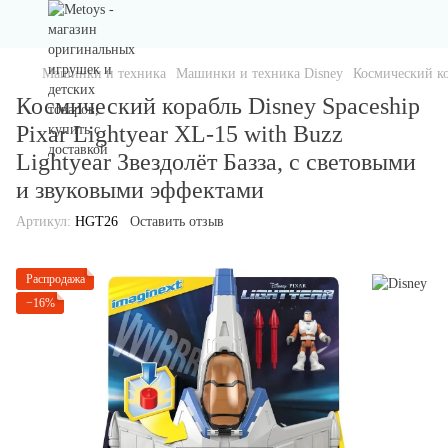
Машинки и техника
Машинки и техника Disney
Космический ко
Космический корабль Disney Spaceship
Pixar Lightyear XL-15 with Buzz
Lightyear Звездолёт Базза, с световыми
и звуковыми эффектами
Артикул:
HGT26
Оставить отзыв
Распродажа
−16%