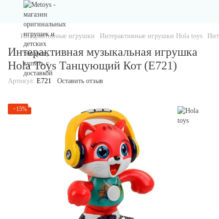
Интерактивные игрушки
Интерактивные игрушки Hola toys
Инт
Интерактивная музыкальная игрушка
Hola Toys Танцующий Кот (E721)
Артикул:
E721
Оставить отзыв
−15%