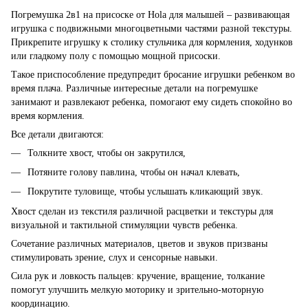
Погремушка 2в1 на присоске от Hola для малышей – развивающая
игрушка с подвижными многоцветными частями разной текстуры.
Прикрепите игрушку к столику стульчика для кормления, ходунков
или гладкому полу с помощью мощной присоски.
Такое приспособление предупредит бросание игрушки ребенком во
время плача. Различные интересные детали на погремушке
занимают и развлекают ребенка, помогают ему сидеть спокойно во
время кормления.
Все детали двигаются:
Толкните хвост, чтобы он закрутился,
Потяните голову павлина, чтобы он начал клевать,
Покрутите туловище, чтобы услышать кликающий звук.
Хвост сделан из текстиля различной расцветки и текстуры для
визуальной и тактильной стимуляции чувств ребенка.
Сочетание различных материалов, цветов и звуков призваны
стимулировать зрение, слух и сенсорные навыки.
Сила рук и ловкость пальцев: кручение, вращение, толкание
помогут улучшить мелкую моторику и зрительно-моторную
координацию.