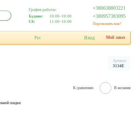
+380638803221
График работы:
+380957383095
Будние:
10:00–19:00
Сб:
11:00–16:00
Перезвонить вам?
Вход
Мой заказ
Рус
Артикул
3134E
К сравнению
В желания
льной скидки