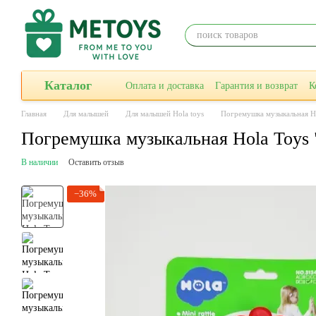
Перейти к основному контенту
Каталог
Оплата и доставка
Гарантия и возврат
К
Главная
Для малышей
Для малышей Hola toys
Погремушка музыкальная Ho
Погремушка музыкальная Hola Toys 
В наличии
Оставить отзыв
−36%