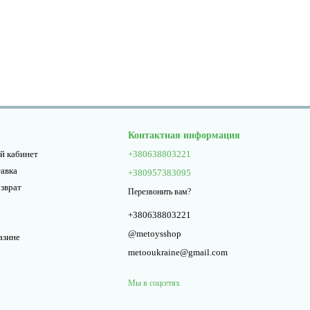
Контактная информация
й кабинет
+380638803221
тавка
+380957383095
озврат
Перезвонить вам?
+380638803221
@metoysshop
азине
metooukraine@gmail.com
Мы в соцсетях