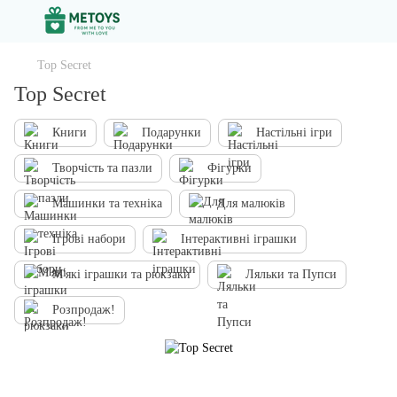
Top Secret
Top Secret
Книги
Подарунки
Настільні ігри
Творчiсть та пазли
Фігурки
Машинки та техніка
Для малюків
Ігрові набори
Інтерактивні іграшки
М'які іграшки та рюкзаки
Ляльки та Пупси
Розпродаж!