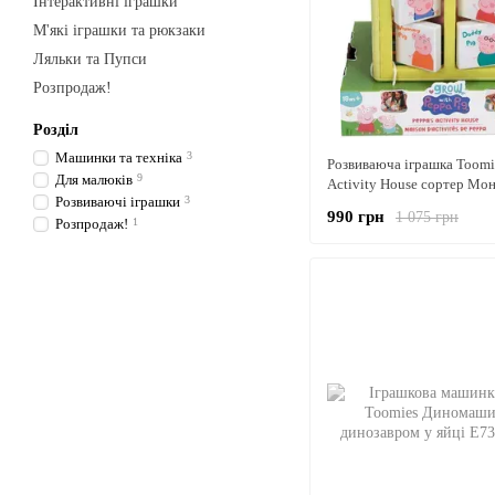
Інтерактивні іграшки
М'які іграшки та рюкзаки
Ляльки та Пупси
Розпродаж!
Розділ
Машинки та техніка
3
Розвиваюча іграшка Toomie
Для малюків
9
Activity House сортер Мо
Розвиваючi iграшки
3
Дім Свинки Пеппи зі стінк
990 грн
1 075 грн
шнурочками
Розпродаж!
1