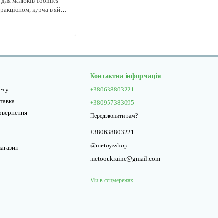
р для малюків Toomies
тракціоном, курча в яйці,
сорі
Контактна інформація
нету
+380638803221
ставка
+380957383095
повернення
Передзвонити вам?
+380638803221
@metoysshop
магазин
metooukraine@gmail.com
Ми в соцмережах