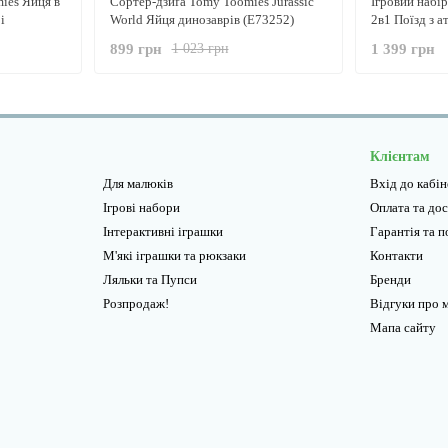
ies Яйця в
Сортер-дзиґа Tomy Toomies Jurassic
Ігровий набі
і
World Яйця динозаврів (E73252)
2в1 Поїзд з а
сорт Монтес
899 грн
1 399 грн
1 023 грн
Клієнтам
Для малюків
Вхід до кабі
Ігрові набори
Оплата та до
Інтерактивні іграшки
Гарантiя та 
М'які іграшки та рюкзаки
Контакти
Ляльки та Пупси
Бренди
Розпродаж!
Відгуки про 
Мапа сайту