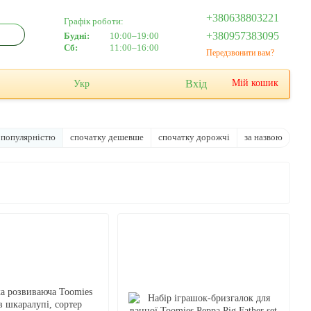
+380638803221
Графік роботи:
+380957383095
Будні:
10:00–19:00
Сб:
11:00–16:00
Передзвонити вам?
Вхід
Мій кошик
Укр
 популярністю
спочатку дешевше
спочатку дорожчі
за назвою