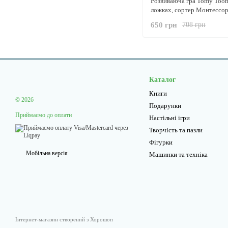
Розвиваюча гра Tomy Toom
ложках, сортер Монтессор
650 грн
708 грн
Каталог
Книги
© 2026
Подарунки
Приймаємо до оплати
Настільні ігри
Творчiсть та пазли
Фігурки
Мобільна версія
Машинки та техніка
Інтернет-магазин створений з Хорошоп