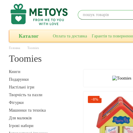
Перейти до основного контенту
Каталог
Оплата та доставка
Гарантiя та поверненн
Головна
Toomies
Toomies
Книги
Подарунки
Настільні ігри
Творчiсть та пазли
−8%
Фігурки
Машинки та техніка
Для малюків
Ігрові набори