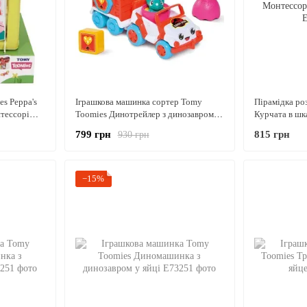
s Peppa's
Іграшкова машинка сортер Tomy
Пірамідка ро
нтессорі
Toomies Динотрейлер з динозавром та
Курчата в шк
ами
яйцем
Монтессорі к
799 грн
815 грн
930 грн
−15%