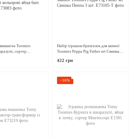
звиваюча Toomies
Набір іграшок-бризгалок для ванної
аралупі, сортер
Toomies Peppa Pig Father set Свинка
ольорові яйця 6шт.
Пеппа 3 шт.
422 грн
−16%