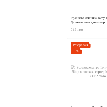
Іграшкова машинка Tomy 
Диномашинка з динозавром
525 грн
Розпродаж
−8%