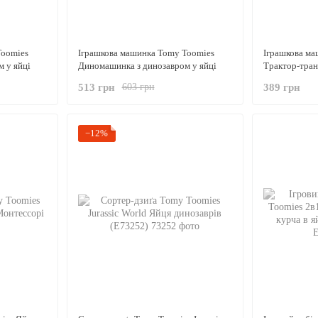
Toomies
Іграшкова машинка Tomy Toomies
Іграшкова ма
 у яйці
Диномашинка з динозавром у яйці
Трактор-тран
513 грн
389 грн
603 грн
−12%