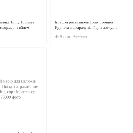
шинка Tomy Toomies
Іграшка розвиваюча Tomy Toomies
сформер із яйцем
Курчата в шкаралупі, яйця в лотку,
сортер Монтессорі
409 грн
487 грн