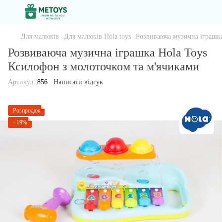
Для малюків
Для малюків Hola toys
Розвиваюча музична іграшка
Розвиваюча музична іграшка Hola Toys
Ксилофон з молоточком та м'ячиками
Артикул:
856
Написати відгук
Розпродаж
−19%