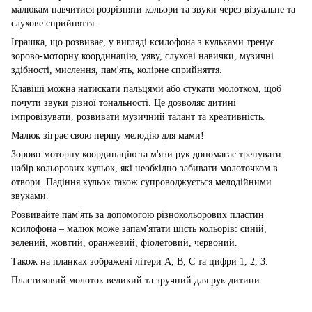
малюкам навчитися розрізняти кольори та звуки через візуальне та
слухове сприйняття.
Іграшка, що розвиває, у вигляді ксилофона з кульками тренує
зорово-моторну координацію, уяву, слухові навички, музичні
здібності, мислення, пам'ять, колірне сприйняття.
Клавіші можна натискати пальцями або стукати молотком, щоб
почути звуки різної тональності. Це дозволяє дитині
імпровізувати, розвивати музичний талант та креативність.
Малюк зіграє свою першу мелодію для мами!
Зорово-моторну координацію та м'язи рук допомагає тренувати
набір кольорових кульок, які необхідно забивати молоточком в
отвори. Падіння кульок також супроводжується мелодійними
звуками.
Розвивайте пам'ять за допомогою різнокольорових пластин
ксилофона – малюк може запам'ятати шість кольорів: синій,
зелений, жовтий, оранжевий, фіолетовий, червоний.
Також на планках зображені літери А, В, С та цифри 1, 2, 3.
Пластиковий молоток великий та зручний для рук дитини.