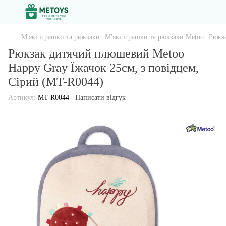
М'які іграшки та рюкзаки
М'які іграшки та рюкзаки Metoo
Рюкза
Рюкзак дитячий плюшевий Metoo
Happy Gray Їжачок 25см, з повідцем,
Сірий (MT-R0044)
Артикул:
MT-R0044
Написати відгук