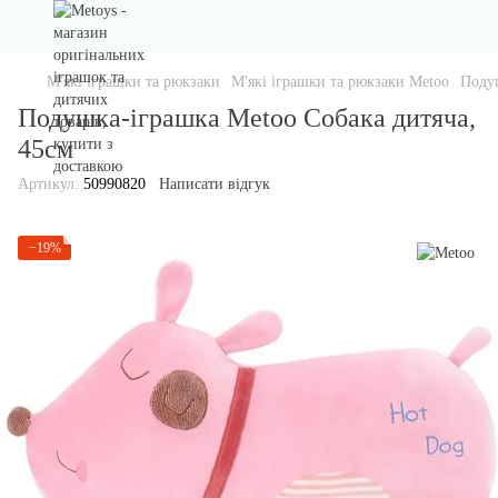
М'які іграшки та рюкзаки
М'які іграшки та рюкзаки Metoo
Подуш
Подушка-іграшка Metoo Собака дитяча,
45см
Артикул:
50990820
Написати відгук
−19%