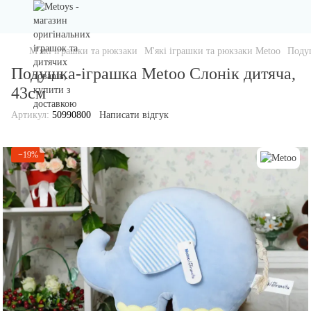
М'які іграшки та рюкзаки
М'які іграшки та рюкзаки Metoo
Подуш
Подушка-іграшка Metoo Слонік дитяча,
43см
Артикул:
50990800
Написати відгук
−19%