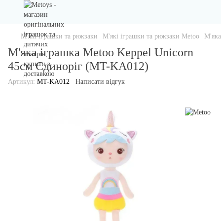
М'які іграшки та рюкзаки
М'які іграшки та рюкзаки Metoo
М'яка
М'яка іграшка Metoo Keppel Unicorn
45см Єдиноріг (MT-KA012)
Артикул:
MT-KA012
Написати відгук