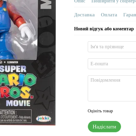
Опис
Поширити у соцмер
Доставка
Оплата
Гаран
Новий відгук або коментар
Оцініть товар
Надіслати