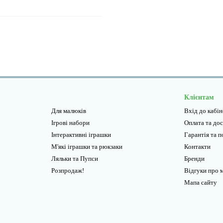
Клієнтам
Для малюків
Вхід до кабі
Ігрові набори
Оплата та до
Інтерактивні іграшки
Гарантiя та 
М'які іграшки та рюкзаки
Контакти
Ляльки та Пупси
Бренди
Розпродаж!
Відгуки про 
Мапа сайту