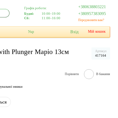
+380638803221
Графік роботи:
+380957383095
Будні:
10:00–19:00
Сб:
11:00–16:00
Передзвонити вам?
Вхід
Мій кошик
Укр
th Plunger Маріо 13см
Артикул
417164
Порівняти
В бажання
чувальної знижки
ться