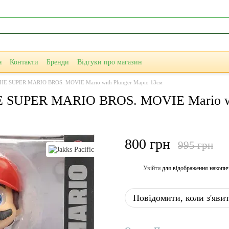
я
Контакти
Бренди
Відгуки про магазин
ic THE SUPER MARIO BROS. MOVIE Mario with Plunger Маріо 13см
THE SUPER MARIO BROS. MOVIE Mario wi
800 грн
995 грн
Увійти
для відображення накопи
%
Повідомити, коли з'яви