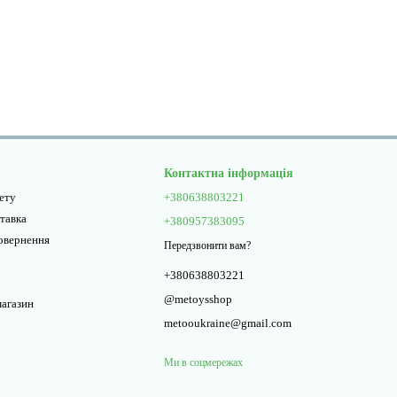
Контактна інформація
нету
+380638803221
ставка
+380957383095
повернення
Передзвонити вам?
+380638803221
@metoysshop
магазин
metooukraine@gmail.com
Ми в соцмережах