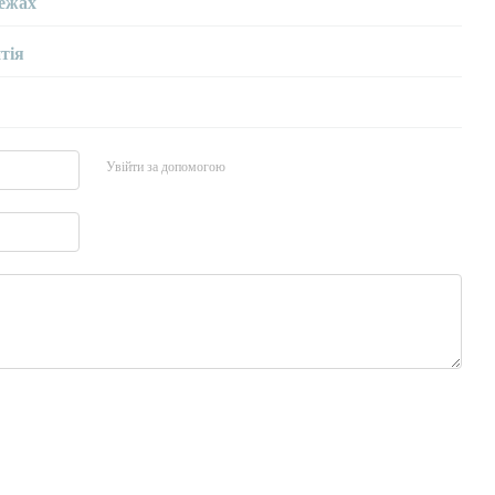
ежах
тія
Увійти за допомогою