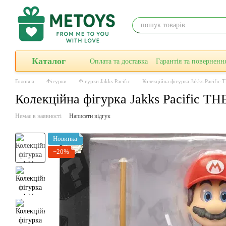
Перейти до основного контенту
Каталог
Оплата та доставка
Гарантiя та поверненн
Головна
Фігурки
Фігурки Jakks Pacific
Колекційна фігурка Jakks Pacif
Колекційна фігурка Jakks Pacific 
Немає в наявності
Написати відгук
Новинка
−20%