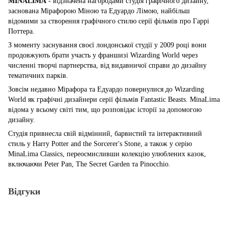
MINALIMA
- відзначена нагородами студія графічного дизайну,
заснована Мірафорою Міною та Едуардо Лімою, найбільш
відомими за створення графічного стилю серії фільмів про Гаррі
Поттера.
З моменту заснування своєї лондонської студії у 2009 році вони
продовжують брати участь у франшизі Wizarding World через
численні творчі партнерства, від видавничої справи до дизайну
тематичних парків.
Зовсім недавно Мірафора та Едуардо повернулися до Wizarding
World як графічні дизайнери серії фільмів Fantastic Beasts. MinaLima
відома у всьому світі тим, що розповідає історії за допомогою
дизайну.
Студія привнесла свій відмінний, барвистий та інтерактивний
стиль у Harry Potter and the Sorcerer's Stone, а також у серію
MinaLima Classics, переосмисливши колекцію улюблених казок,
включаючи Peter Pan, The Secret Garden та Pinocchio.
Відгуки