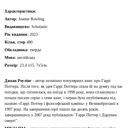
Характеристики:
Автор:
Joanne Rowling
Видавництво:
Scholastic
Рік видання:
2023
Кільк. стор
480
Обкладинка:
тверда
Мова:
англійська
Розмір:
23,4 х15, 7х5см.
Джоан Роулінг
- автор незмінно популярних книг про Гаррі
Поттера. Після того, як ідея Гаррі Поттера спала їй на думку під час
поїздки, що спізнилася, на поїзді в 1990 році, вона спланувала і
почала писати серію з семи книг, і перша була опублікована під
назвою «Гаррі Поттер і філософський камінь» у Великобританії в
1997 році. На завершення серії пішло ще десять років,
завершившись у 2007 році публікацією "Гаррі Поттер і Дарунки
смерті".