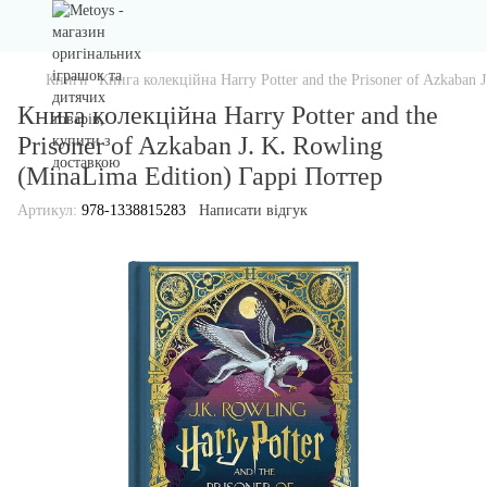
Книги
Книга колекційна Harry Potter and the Prisoner of Azkaban 
Книга колекційна Harry Potter and the
Prisoner of Azkaban J. K. Rowling
(MinaLima Edition) Гаррі Поттер
Артикул:
978-1338815283
Написати відгук