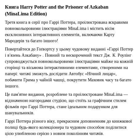
Книга Harry Potter and the Prisoner of Azkaban
(MinaLima Edition)
Третя книга в серії про Гаррі Поттера, проілюстрована яскравими
повнокольоровими ілюстраціями MinaLima і містить вісім
ексклюзивних інтерактивних елементів, включаючи Карту
Мародерів та багато іншого!
Повертайтеся до Гоґвортсу у цьому чудовому виданні «Гаррі Поттер
і в'язень Азкабану» . Повний та нескорочений текст Дж. К. Роулінг
супроводжується повнокольоровими ілюстраціями майже на кожній
сторінці та вісьмома інтерактивними елементами, створеними на
папері: читачі зможуть дослідити Автобус «Нічний лицар»,
побачити Грима у чайній чашці, покрутити Маховик часу та багато
іншого.
Це пам'ятне видання, розроблене та проілюстроване MinaLima —
відзначеною нагородами студією, що стоїть за графічним стилем
фільмів про Гаррі Поттера, стане ідеальним подарунком для
шанувальників.
Гаррі Поттера різного віку, прекрасним доповненням до книжкової
полиці будь-якого колекціонера та чудовим способом поділитися
цією улюбленою серією з новим поколінням читачів.