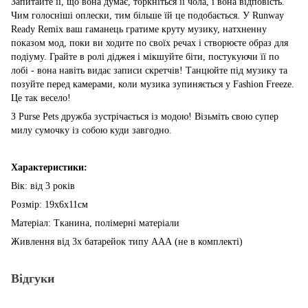
Запитайте її, що вона думає, торкніться її чола, і вона відповість.
Чим голосніші оплески, тим більше їй це подобається. У Runway
Ready Remix ваш гаманець гратиме круту музику, натхненну
показом мод, поки ви ходите по своїх речах і створюєте образ для
подіуму. Грайте в ролі діджея і мікшуйте біти, постукуючи її по
лобі - вона навіть видає записи скретчів! Танцюйте під музику та
позуйте перед камерами, коли музика зупиняється у Fashion Freeze.
Це так весело!
З Purse Pets дружба зустрічається із модою! Візьміть свою супер
милу сумочку із собою куди завгодно.
Характеристики:
Вік: від 3 років
Розмір: 19х6х11см
Матеріал: Тканина, полімерні матеріали
Живлення вiд 3х батарейок типу ААА (не в комплектi)
Відгуки