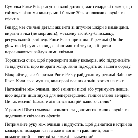
Сумочка Purse Pets реагує на ваші дотики, має гепардові плями, що
світяться різними кольорами і більше 30 захоплюючих звуків та
ефектів.
Гепард має стильні деталі: акценти зі штучної шкіри з камінцями,
виразні вічка (не моргають), металеву застібку-блискавку,
регульований ремінець Purse Pets з принтом. У режимі (On-the-
glow-mode) сумочка видає різноманітні звуки, а її цятки
переливаються райдужними квітами.
Торкніться очей, щоб прискорити зміну кольорів, або підтримайте
та відпустіть, щоб вибрати колір, який підходить до вашого образу.
Відкрийте для себе ритми Purse Pets у райдужному режимі Rainbow
Rave. Коли грає музика, кольорові вогники змінюються на такт.
Натискайте між очками, щоб змінити пісні або утримуйте довше,
щоб додати інші звуки для неперевершеної танцювальної вечірки.
Це так весело! Бажаєте дізнатися настрій вашого стилю?
У режимі Disco сумочка визначить за допомогою милих звуків та
додаткових світлових ефектів.
Потримайте руку між очками і відпустіть, щоб дізнатися настрій за
кольором: помаранчеві та жовті вогні – грайливий; білі –
романтичний; фіолетові та рожеві – гламурний.