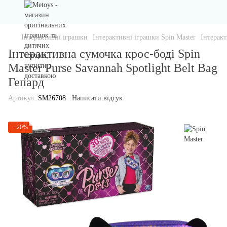
Інтерактивні іграшки
Інтерактивні іграшки Spin Master
Інтеракт
Інтерактивна сумочка крос-боді Spin
Master Purse Savannah Spotlight Belt Bag
Гепард
Артикул:
SM26708
Написати відгук
−20%