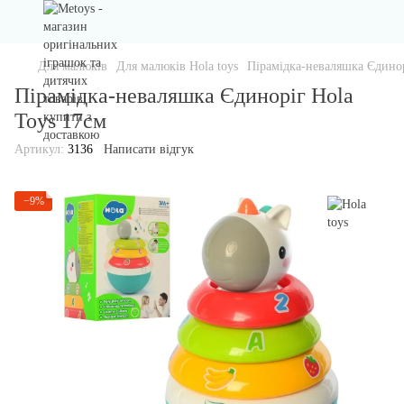
Для малюків
Для малюків Hola toys
Пірамідка-неваляшка Єдинор
Пірамідка-неваляшка Єдиноріг Hola
Toys 17см
Артикул:
3136
Написати відгук
−9%