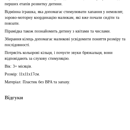
перших етапів розвитку дитини.
Відмінна іграшка, яка допомагає стимулювати хапання у немовлят,
зорово-моторну координацію малюкам, які вже почали сидіти та
повзати.
Пірамідка також познайомить дитину з квітами та числами.
Збирання кілець допомагає малюкові усвідомити поняття розміру та
послідовності.
Потрясіть кольорові кільця, і почуєте звуки брязкальця, вони
відповідають за слухову стимуляцію.
Вік: 3+ місяців.
Розмір: 11х11х17см.
Матеріал: Пластик без BPA та запаху.
Відгуки