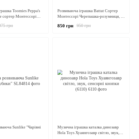
грашка Toomies Peppa's
Розвиваюча іграшка Battat Сортер
se сортер Монтессорі
Монтессорі Черепашка-розумниця, з
еппи зі стінками
підсвічуванням
850 грн
075 грн
950 грн
иваюча Sunlike "Чарівні
Музична іграшка каталка динозавр
Hola Toys Хуаянгозавр світло, звук,
сенсорні кнопки (6110)