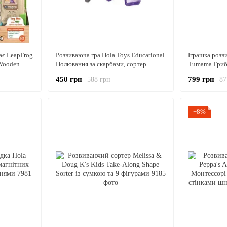
ає LeapFrog
Розвиваюча гра Hola Toys Educational
Іграшка розв
 Wooden
Полювання за скарбами, сортер
Tumama Гриб
тессорі
Монтессорі 4 рівня, 48 завдань
450 грн
799 грн
588 грн
87
−8%