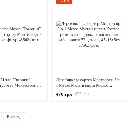
−31%
а Metoo "Тварини"
Дерев'яна гра сортер Монтессорі 5 в
 сортер Монтессорі, 6
1 Metoo Мульти пазлы Космос,
 фігур
розвиваюча дошка з магнітною
470 грн
677 грн
риболовлею 52 детали, 45х18х5см
7
Вперед