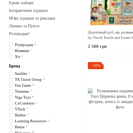
Ігрові набори
Інтерактивні іграшки
М'які іграшки та рюкзаки
Ляльки та Пупси
Дерев'яний куб, що розвив
Розпродаж!
by Vtech Touch and Learn
Activity Cube сортер Мон
Розпродаж
6
2 500 грн
Новинка
1
Хіт
1
−30%
Бренд
Sunlike
1
TK Union Group
4
Fun Game
9
Tumama
3
Viga Toys
8
CoComelon
2
VTech
7
Hasbro
2
Learning Resources
5
Battat
1
Hola toys
45