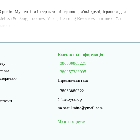
 років. Музичні та інтерактивні іграшки, м'які друзі, іграшки для
lissa & Doug, Toomies, Vtech, Learning Resources та інших. Усі
жності.
Контактна інформація
нету
+380638803221
ставка
+380957383095
повернення
Передзвонити вам?
+380638803221
@metoysshop
магазин
metooukraine@gmail.com
Ми в соцмережах