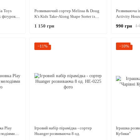
a Toys
Розвиваючий сортер Melissa & Doug
Розвиваюча і
х фігурок,
K's Kids Take-Along Shape Sorter із
Activity Hou
сумкою та 9 фігурами
Дім Свинки П
1 150 грн
990 грн
1 
шнурочками
−11%
−10%
ка Play
Ігровий набір пірамідка - сортер
Іграшка розв
мелодіями
Huanger розвиваюча 8 од.
Кубики"