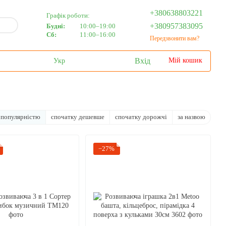
+380638803221
Графік роботи:
+380957383095
Будні:
10:00–19:00
Сб:
11:00–16:00
Передзвонити вам?
Вхід
Мій кошик
Укр
 популярністю
спочатку дешевше
спочатку дорожчі
за назвою
−27%