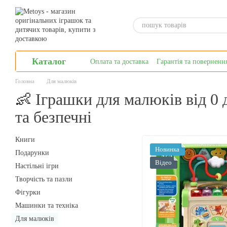
Перейти до основного контенту
Каталог
Оплата та доставка
Гарантiя та поверненн
Головна
Для малюків
👶 Іграшки для малюків від 0 
та безпечні
Книги
Новинка
Подарунки
Відео
Настільні ігри
Творчiсть та пазли
Фігурки
Машинки та техніка
Для малюків