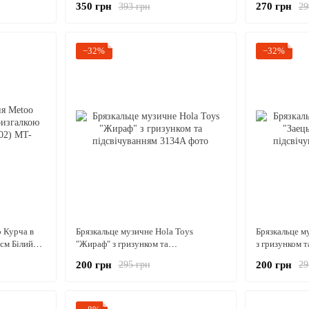
350 грн
270 грн
393 грн
29
−32%
−32%
o Курча в
Брязкальце музичне Hola Toys
Брязкальце м
0см Білий
"Жираф" з гризунком та
з гризунком 
підсвічуванням
200 грн
200 грн
295 грн
29