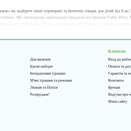
ків» ви знайдете лише перевірені та безпечні товари для дітей від 0 до 3
оторики. Ми пропонуємо оригінальні продукти від брендів Fisher-Price, Me
там якості та безпеки. Зручна доставка по всій Україні та гарантія справ
Клієнтам
Для малюків
Вхід до кабі
Ігрові набори
Оплата та до
Інтерактивні іграшки
Гарантiя та 
М'які іграшки та рюкзаки
Контакти
Ляльки та Пупси
Бренди
Розпродаж!
Відгуки про 
Мапа сайту