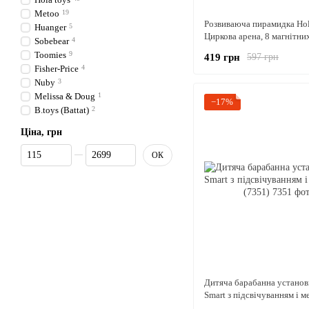
Metoo
19
Розвиваюча пирамидка Hol
Huanger
5
Циркова арена, 8 магнітни
Sobebear
4
книга із завданнями
Toomies
9
419 грн
597 грн
Fisher-Price
4
Nuby
3
Melissa & Doug
1
−17%
B.toys (Battat)
2
Ціна, грн
Від Ціна, грн
До Ціна, грн
ОК
Дитяча барабанна установ
Smart з підсвічуванням і 
(7351)