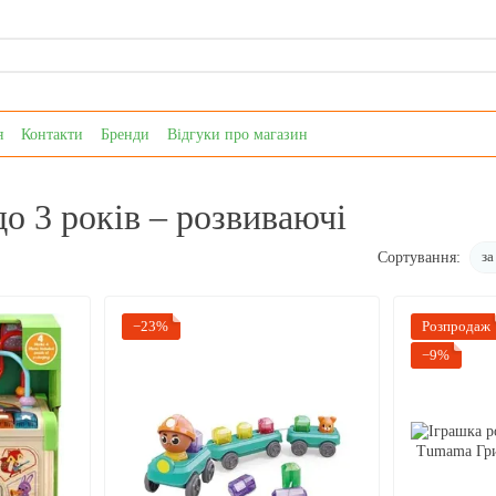
я
Контакти
Бренди
Відгуки про магазин
до 3 років – розвиваючі
за
Сортування:
−23%
Розпродаж
−9%