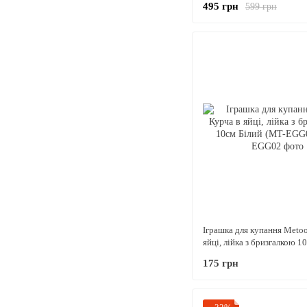
495 грн
599 грн
Іграшка для купання Meto
яйці, лійка з бризгалкою 1
(MT-EGG02)
175 грн