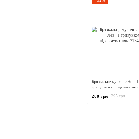
−32%
Брязкальце музичне Hola T
гризунком та підсвічуванн
200 грн
295 грн