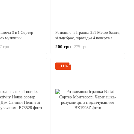
иваюча 3 в 1 Сортер
Розвиваюча іграшка 2в1 Metoo башта,
ок музичний
кільцеброс, пірамідка 4 поверха з
кульками 30см
200 грн
7 грн
275 грн
−11%