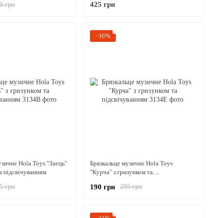
425 грн
9 грн
−36%
узичне Hola Toys "Заець"
Брязкальце музичне Hola Toys
та підсвічуванням
"Курча" з гризунком та
підсвічуванням
190 грн
5 грн
295 грн