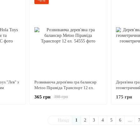
−8%
oys "Лев" з
Розвиваюча дерев'яна гра балансир
Дерев'яна гр
ям
Metoo Піраміда Транспорт 12 ел.
геометричний
геометричних
365 грн
175 грн
398 грн
Назад
1
2
3
4
5
6
...