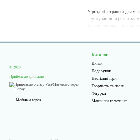
У розділі «Іграшки для малю
сну, купання та розвитку м
товари відповідають стандар
Каталог
Книги
© 2026
Подарунки
Приймаємо до оплати
Настільні ігри
Творчiсть та пазли
Фігурки
Мобільна версія
Машинки та техніка