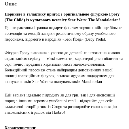
Опис
Пориньте в галактику пригод з оригінальною фігуркою Грогу
(The Child) із культового всесвіту Star Wars: The Mandalorian!
Ця інтерактивна іграшка подарує фанатам зоряних війн ще більше
веселощів та емоцій завдяки реалістичному образу улюбленого
персонажа, відомого в народі як «Бебі Йода» (Baby Yoda).
Фігурка Грогу виконана з увагою до деталей та натхненна живою
екранізацією серіалу — м'які елементи, характерні риси обличчя та
одяг точно передають харизматичність малюка-силовика.
Колекційний персонаж стане найкращим доповненням вашої
полиці колекційних фігурок, а також чудовим подарунком для
шанувальників Star Wars та шанувальників Mandalorian.
Цей варіант ідеально підходить як для гри, так і для експозиції
поряд з іншими героями улюбленої серії – відкрийте для себе
галактичні історії разом із Grogu та розширюйте свою колекцію
високоякісних іграшок від Hasbro!
Характеристики: