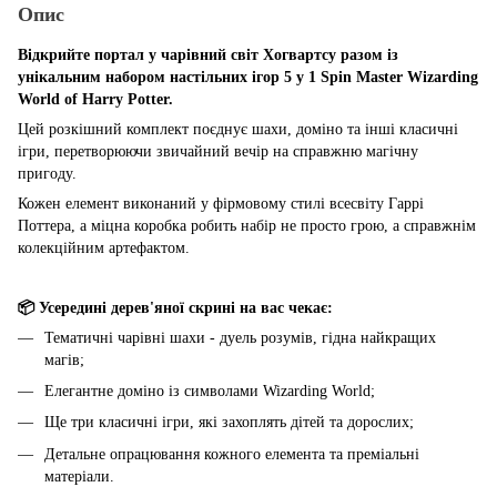
Опис
Відкрийте портал у чарівний світ Хогвартсу разом із
унікальним набором настільних ігор 5 у 1 Spin Master Wizarding
World of Harry Potter.
Цей розкішний комплект поєднує шахи, доміно та інші класичні
ігри, перетворюючи звичайний вечір на справжню магічну
пригоду.
Кожен елемент виконаний у фірмовому стилі всесвіту Гаррі
Поттера, а міцна коробка робить набір не просто грою, а справжнім
колекційним артефактом.
📦 Усередині дерев'яної скрині на вас чекає:
Тематичні чарівні шахи - дуель розумів, гідна найкращих
магів;
Елегантне доміно із символами Wizarding World;
Ще три класичні ігри, які захоплять дітей та дорослих;
Детальне опрацювання кожного елемента та преміальні
матеріали.