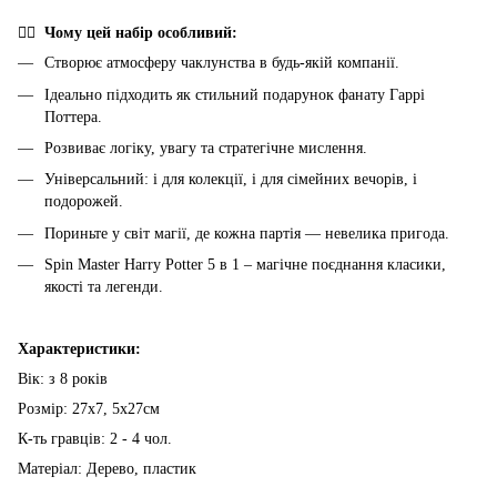
🧙‍♂️ Чому цей набір особливий:
Створює атмосферу чаклунства в будь-якій компанії.
Ідеально підходить як стильний подарунок фанату Гаррі
Поттера.
Розвиває логіку, увагу та стратегічне мислення.
Універсальний: і для колекції, і для сімейних вечорів, і
подорожей.
Пориньте у світ магії, де кожна партія — невелика пригода.
Spin Master Harry Potter 5 в 1 – магічне поєднання класики,
якості та легенди.
Характеристики:
Вік: з 8 років
Розмір: 27х7, 5х27см
К-ть гравців: 2 - 4 чол.
Матеріал: Дерево, пластик