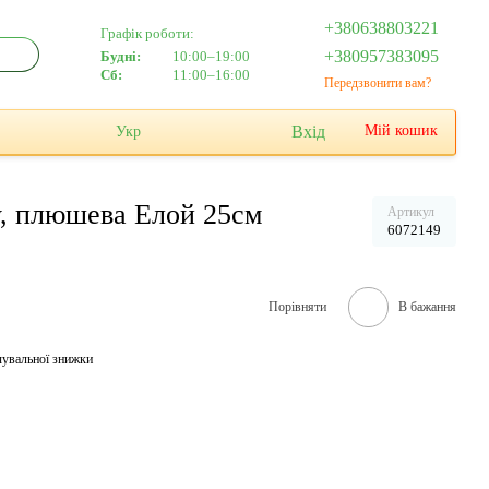
+380638803221
Графік роботи:
+380957383095
Будні:
10:00–19:00
Сб:
11:00–16:00
Передзвонити вам?
Вхід
Мій кошик
Укр
oy, плюшева Елой 25см
Артикул
6072149
Порівняти
В бажання
чувальної знижки