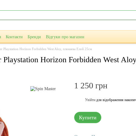
я
Контакти
Бренди
Відгуки про магазин
er Playstation Horizon Forbidden West Aloy, плюшева Елой 25см
r Playstation Horizon Forbidden West Al
1 250 грн
Увійти
для відображення накопи
%
Купити