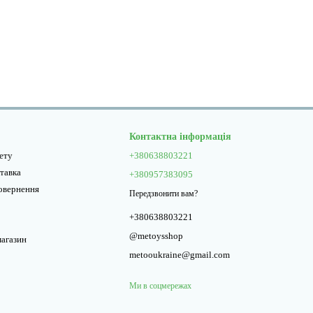
Контактна інформація
нету
+380638803221
ставка
+380957383095
повернення
Передзвонити вам?
+380638803221
@metoysshop
магазин
metooukraine@gmail.com
Ми в соцмережах