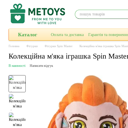
Перейти до основного контенту
Каталог
Оплата та доставка
Гарантiя та поверненн
Головна
Фігурки
Фігурки Spin Master
Колекційна м'яка іграшка Spin Mast
Колекційна м'яка іграшка Spin Maste
В наявності
Написати відгук