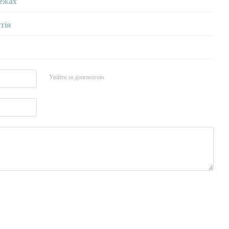
ежах
тія
Увійти за допомогою