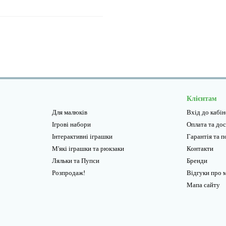
Клієнтам
Для малюків
Вхід до кабі
Ігрові набори
Оплата та до
Інтерактивні іграшки
Гарантiя та 
М'які іграшки та рюкзаки
Контакти
Ляльки та Пупси
Бренди
Розпродаж!
Відгуки про 
Мапа сайту