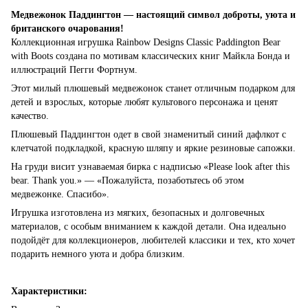
Медвежонок Паддингтон — настоящий символ доброты, уюта и
британского очарования!
Коллекционная игрушка Rainbow Designs Classic Paddington Bear
with Boots создана по мотивам классических книг Майкла Бонда и
иллюстраций Пегги Фортнум.
Этот милый плюшевый медвежонок станет отличным подарком для
детей и взрослых, которые любят культового персонажа и ценят
качество.
Плюшевый Паддингтон одет в свой знаменитый синий дафлкот с
клетчатой подкладкой, красную шляпу и яркие резиновые сапожки.
На груди висит узнаваемая бирка с надписью «Please look after this
bear. Thank you.» — «Пожалуйста, позаботьтесь об этом
медвежонке. Спасибо».
Игрушка изготовлена из мягких, безопасных и долговечных
материалов, с особым вниманием к каждой детали. Она идеально
подойдёт для коллекционеров, любителей классики и тех, кто хочет
подарить немного уюта и добра близким.
Характеристики: