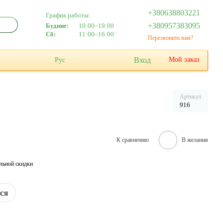
+380638803221
График работы:
+380957383095
Будние:
10:00–19:00
Сб:
11:00–16:00
Перезвонить вам?
Вход
Мой заказ
Рус
Артикул
916
К сравнению
В желания
льной скидки
ся