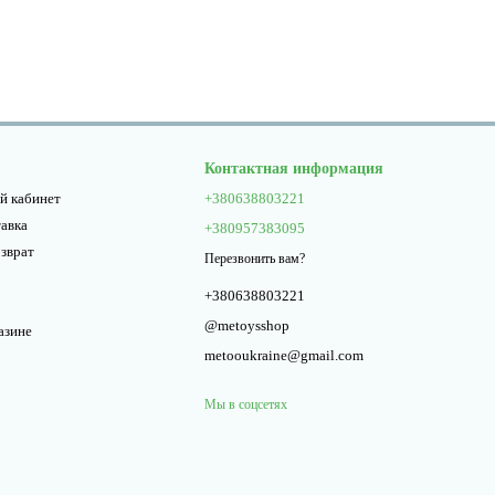
Контактная информация
й кабинет
+380638803221
тавка
+380957383095
озврат
Перезвонить вам?
+380638803221
@metoysshop
азине
metooukraine@gmail.com
Мы в соцсетях