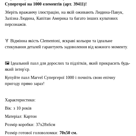
Супергерої на 1000 елементів (арт. 39411)!
Зберіть вражаючу ілюстрацію, на якій оживають Людина-Павук,
Залізна Людина, Капітан Америка та багато інших культових
персонажів.
🏅 Відмінна якість Clementoni, яскраві кольори та ідеальне
стикування деталей гарантують задоволення від кожного моменту.
🖼 Ідеальний пазл для дорослих та підлітків, який прикрасить будь-
який інтер'єр.
Купуйте пазл Marvel Супергерої 1000 і почніть свою епічну
пригоду прямо зараз!
Характеристики:
Вік: з 10 років
Матеріал: Картон
Розмір коробки: 37х28х6см
Розмір готової головоломки:
70х50 см.