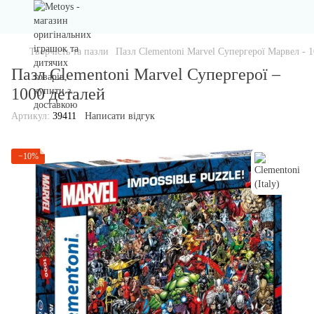
Творчiсть та пазли
Пазл Clementoni Marvel Супергерої Марвел - 1
Пазл Clementoni Marvel Супергерої –
1000 деталей
Артикул:
39411
Написати відгук
−10%