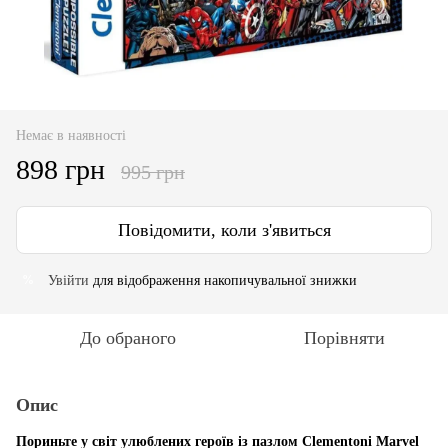
Немає в наявності
898 грн
995 грн
Повідомити, коли з'явиться
Увійти
для відображення накопичувальної знижки
%
До обраного
Порівняти
Опис
Пориньте у світ улюблених героїв із пазлом Clementoni Marvel