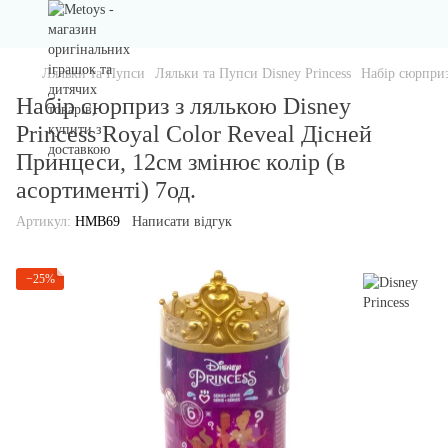
Ляльки та Пупси
Ляльки та Пупси Disney Princess
Набір сюрприз
Набір сюрприз з лялькою Disney
Princess Royal Color Reveal Дісней
Принцеси, 12см змінює колір (в
асортименті) 7од.
Артикул:
HMB69
Написати відгук
−25%