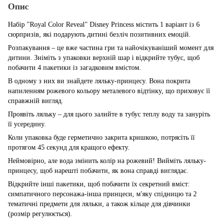
Опис
Набір "Royal Color Reveal" Disney Princess містить 1 варіант із 6
сюрпризів, які подарують дитині безліч позитивних емоцій.
Розпакування – це вже частина гри та найочікуваніший момент для
дитини. Зніміть з упаковки верхній шар і відкрийте тубус, щоб
побачити 4 пакетики із загадковим вмістом.
В одному з них ви знайдете ляльку-принцесу. Вона покрита
напиленням рожевого кольору металевого відтінку, що приховує її
справжній вигляд.
Проявіть ляльку – для цього залийте в тубус теплу воду та зануріть
її усередину.
Коли упаковка буде герметично закрита кришкою, потрясіть її
протягом 45 секунд для кращого ефекту.
Неймовірно, але вода змінить колір на рожевий! Вийміть ляльку-
принцесу, щоб нарешті побачити, як вона справді виглядає.
Відкрийте інші пакетики, щоб побачити їх секретний вміст:
симпатичного персонажа-інша принцеси, м'яку спідницю та 2
тематичні предмети для ляльки, а також кільце для дівчинки
(розмір регулюється).