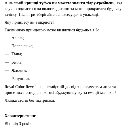
А на самій
кришці тубуса ви можете знайти тіару-гребінець,
яка
зручно одягається на волосся дитини та може прикрасити будь-яку
зачіску. Після гри зберігайте всі аксесуари в упаковці.
Яку принцесу ви відкриєте?
Таємничою принцесою може виявитися
будь-яка з 6:
Аріель;
Попелюшка;
Тіана;
Белль;
Жасмин;
Рапунцель.
Royal Color Reveal - це незабутній досвід з передчуттям дива та
приємних несподіванок, які збуджують уяву та емоції малюків!
Лялька стоїть без підтримки.
Характеристики:
Вік: від 3 років