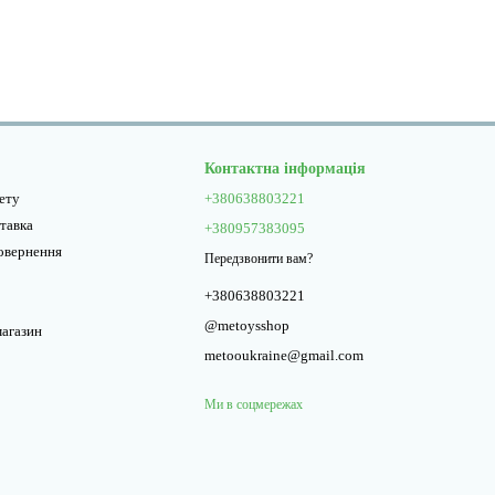
Контактна інформація
нету
+380638803221
ставка
+380957383095
повернення
Передзвонити вам?
+380638803221
@metoysshop
магазин
metooukraine@gmail.com
Ми в соцмережах