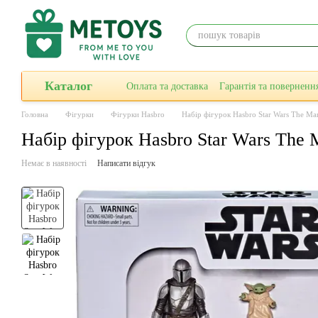
Перейти до основного контенту
Каталог
Оплата та доставка
Гарантiя та поверненн
Головна
Фігурки
Фігурки Hasbro
Набір фігурок Hasbro Star Wars The Man
Набір фігурок Hasbro Star Wars The M
Немає в наявності
Написати відгук