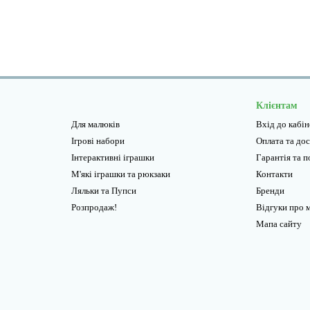
Клієнтам
Для малюків
Вхід до кабі
Ігрові набори
Оплата та до
Інтерактивні іграшки
Гарантiя та 
М'які іграшки та рюкзаки
Контакти
Ляльки та Пупси
Бренди
Розпродаж!
Відгуки про 
Мапа сайту