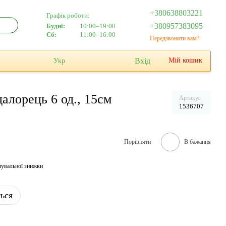
+380638803221
Графік роботи:
+380957383095
Будні:
10:00–19:00
Сб:
11:00–16:00
Передзвонити вам?
Вхід
Мій кошик
Укр
далорець 6 од., 15см
Артикул
1536707
Порівняти
В бажання
чувальної знижки
ться