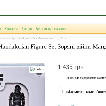
я
Контакти
Бренди
Відгуки про магазин
dalorian Figure Set Зоряні війни Мандалорець 6 од., 15см
andalorian Figure Set Зоряні війни Ман
1 435 грн
Увійти
для відображення накопи
%
Повідомити, коли з'яви