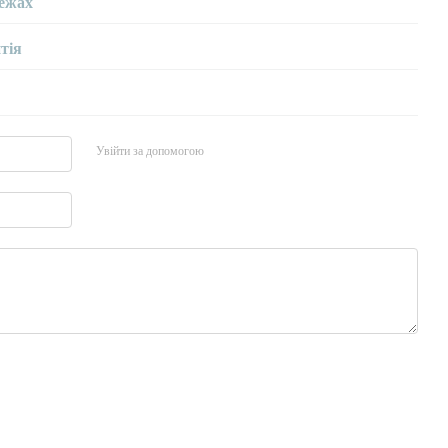
ежах
тія
Увійти за допомогою