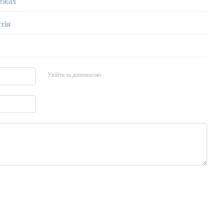
ежах
тія
Увійти за допомогою