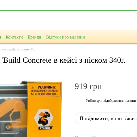
я
Контакти
Бренди
Відгуки про магазин
ete в кейсі з піском 340г.
Build Concrete в кейсі з піском 340г.
919 грн
Увійти
для відображення накопи
%
Повідомити, коли з'яви