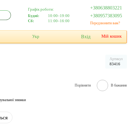
+380638803221
Графік роботи:
+380957383095
Будні:
10:00–19:00
Сб:
11:00–16:00
Передзвонити вам?
Вхід
Мій кошик
Укр
Артикул
83416
Порівняти
В бажання
чувальної знижки
ться