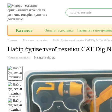
Перейти до основного контенту
Каталог
Оплата та доставка
Гарантiя та поверненн
Головна
Машинки та техніка
Набір будівельної техніки CAT Dig N 'Build Concr
Набір будівельної техніки CAT Dig N '
Немає в наявності
Написати відгук