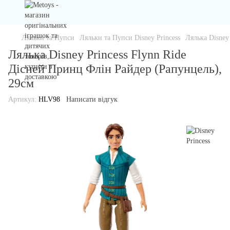
Ляльки та Пупси
Ляльки та Пупси Disney Princess
Лялька Disney
Лялька Disney Princess Flynn Ride
Дісней Принц Флін Райдер (Рапунцель),
29см
Артикул:
HLV98
Написати відгук