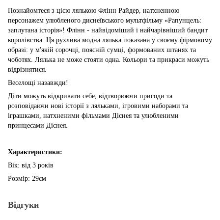
Познайомтеся з цією лялькою Флінн Райдер, натхненною
персонажем улюбленого диснеївського мультфільму «Рапунцель:
заплутана історія»! Флінн - найвідоміший і найчарівніший бандит
королівства. Ця рухлива модна лялька показана у своєму фірмовому
образі: у м'якій сорочці, поясній сумці, формованих штанях та
чоботях. Лялька не може стояти одна. Кольори та прикраси можуть
відрізнятися.
Веселощі назавжди!
Діти можуть відкривати себе, відтворюючи пригоди та
розповідаючи нові історії з ляльками, ігровими наборами та
іграшками, натхненими фільмами Діснея та улюбленими
принцесами Діснея.
Характеристики:
Вік: від 3 років
Розмір: 29см
Відгуки