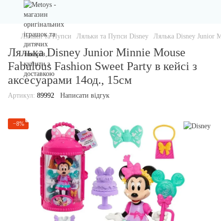
Ляльки та Пупси
Ляльки та Пупси Disney
Лялька Disney Junior M
Лялька Disney Junior Minnie Mouse
Fabulous Fashion Sweet Party в кейсi з
аксесуарами 14од., 15см
Артикул:
89992
Написати відгук
−8%