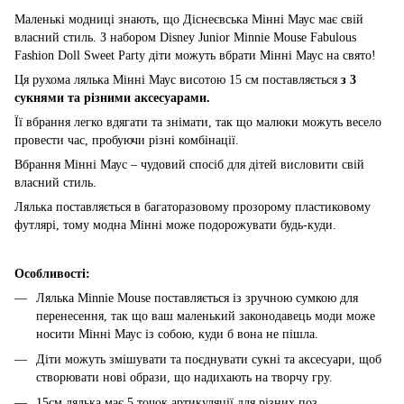
Маленькі модниці знають, що Діснеєвська Мінні Маус має свій
власний стиль. З набором Disney Junior Minnie Mouse Fabulous
Fashion Doll Sweet Party діти можуть вбрати Мінні Маус на свято!
Ця рухома лялька Мінні Маус висотою 15 см поставляється
з 3
сукнями та різними аксесуарами.
Її вбрання легко вдягати та знімати, так що малюки можуть весело
провести час, пробуючи різні комбінації.
Вбрання Мінні Маус – чудовий спосіб для дітей висловити свій
власний стиль.
Лялька поставляється в багаторазовому прозорому пластиковому
футлярі, тому модна Мінні може подорожувати будь-куди.
Особливості:
Лялька Minnie Mouse поставляється із зручною сумкою для
перенесення, так що ваш маленький законодавець моди може
носити Мінні Маус із собою, куди б вона не пішла.
Діти можуть змішувати та поєднувати сукні та аксесуари, щоб
створювати нові образи, що надихають на творчу гру.
15см лялька має 5 точок артикуляції для різних поз.