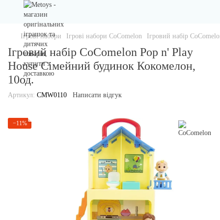
Ігрові набори
Ігрові набори CoComelon
Ігровий набір CoComelo
Ігровий набір CoComelon Pop n' Play
House Сімейний будинок Кокомелон,
10од.
Артикул:
CMW0110
Написати відгук
−11%