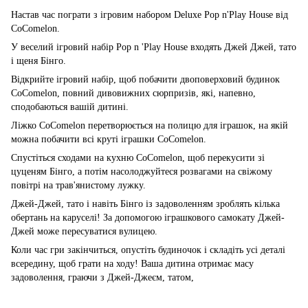
Настав час пограти з ігровим набором Deluxe Pop n'Play House від
CoComelon.
У веселий ігровий набір Pop n 'Play House входять Джей Джей, тато
і щеня Бінго.
Відкрийте ігровий набір, щоб побачити двоповерховий будинок
CoComelon, повний дивовижних сюрпризів, які, напевно,
сподобаються вашій дитині.
Ліжко CoComelon перетворюється на полицю для іграшок, на якій
можна побачити всі круті іграшки CoComelon.
Спустіться сходами на кухню CoComelon, щоб перекусити зі
цуценям Бінго, а потім насолоджуйтеся розвагами на свіжому
повітрі на трав'янистому лужку.
Джей-Джей, тато і навіть Бінго із задоволенням зроблять кілька
обертань на каруселі! За допомогою іграшкового самокату Джей-
Джей може пересуватися вулицею.
Коли час гри закінчиться, опустіть будиночок і складіть усі деталі
всередину, щоб грати на ходу! Ваша дитина отримає масу
задоволення, граючи з Джей-Джеєм, татом,