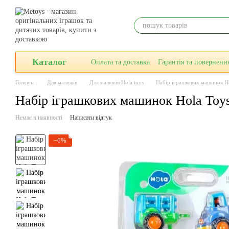
Перейти до основного контенту
Каталог
Оплата та доставка
Гарантiя та поверненн
Головна
Для малюків
Для малюків Hola toys
Набір іграшкових машинок Ho
Набір іграшкових машинок Hola Toys 
Немає в наявності
Написати відгук
−6%