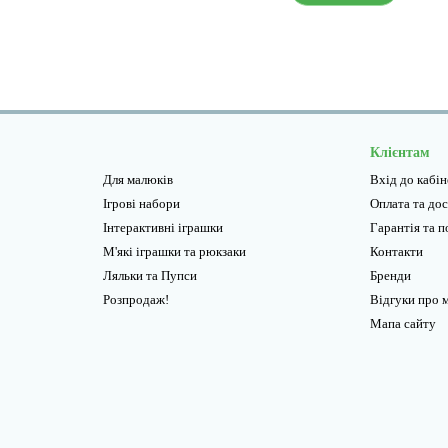
Клієнтам
Для малюків
Вхід до кабі
Ігрові набори
Оплата та до
Інтерактивні іграшки
Гарантiя та 
М'які іграшки та рюкзаки
Контакти
Ляльки та Пупси
Бренди
Розпродаж!
Відгуки про 
Мапа сайту