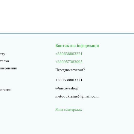
Контактна інформація
нету
+380638803221
ставка
+380957383095
повернення
Передзвонити вам?
+380638803221
@metoysshop
магазин
metooukraine@gmail.com
Ми в соцмережах