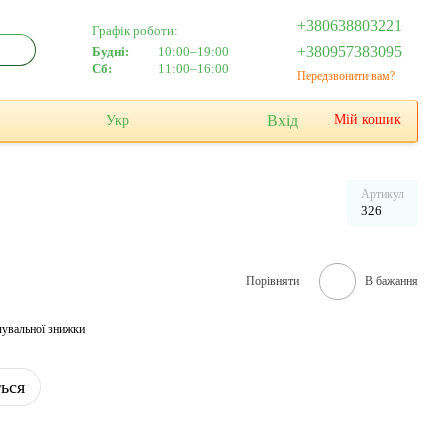
+380638803221
Графік роботи:
+380957383095
Будні:
10:00–19:00
Сб:
11:00–16:00
Передзвонити вам?
Вхід
Мій кошик
Укр
Артикул
326
Порівняти
В бажання
чувальної знижки
ться