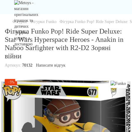
Фігурки
Фігурки Funko
Фігурка Funko Pop! Ride Super Deluxe: S
Фігурка Funko Pop! Ride Super Deluxe:
Star Wars Hyperspace Heroes - Anakin in
Naboo Sarfighter with R2-D2 Зоряні
війни
Артикул:
70132
Написати відгук
−5%