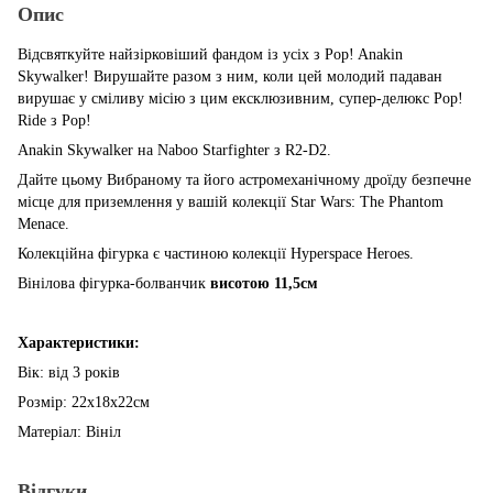
Опис
Відсвяткуйте найзірковіший фандом із усіх з Pop! Anakin
Skywalker! Вирушайте разом з ним, коли цей молодий падаван
вирушає у сміливу місію з цим ексклюзивним, супер-делюкс Pop!
Ride з Pop!
Anakin Skywalker на Naboo Starfighter з R2-D2.
Дайте цьому Вибраному та його астромеханічному дроїду безпечне
місце для приземлення у вашій колекції Star Wars: The Phantom
Menace.
Колекційна фігурка є частиною колекції Hyperspace Heroes.
Вінілова фігурка-болванчик
висотою 11,5см
Характеристики:
Вік: від 3 років
Розмір: 22х18х22см
Матеріал: Вініл
Відгуки